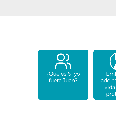
¿Qué es Si yo
Emb
fuera Juan?
adole
vida
pro