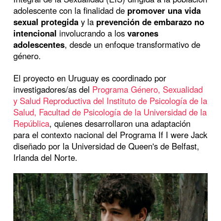
adolescente con la finalidad de
promover una vida
sexual protegida
y la
prevención de embarazo no
intencional
involucrando a los
varones
adolescentes
, desde un enfoque transformativo de
género.
El proyecto en Uruguay es coordinado por
investigadores/as del
Programa Género, Sexualidad
y Salud Reproductiva del Instituto de Psicología de la
Salud, Facultad de Psicología de la Universidad de la
República
, quienes desarrollaron una adaptación
para el contexto nacional del Programa If I were Jack
diseñado por la Universidad de Queen's de Belfast,
Irlanda del Norte.