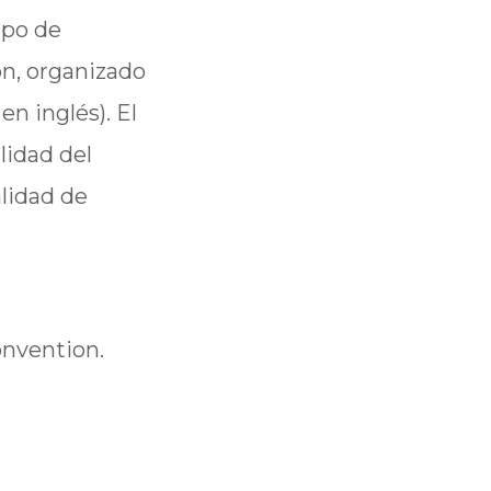
ipo de
on, organizado
en inglés). El
lidad del
alidad de
onvention.